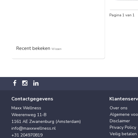
Pagina 1 van 1
Recent bekeken
Wissen
Contactgegevens
Klantenserv
Maxx Wellness
Over ons
Algemene voo
Weerenweg 11-B
Disclaimer
1161 AE Zwanenburg (Amsterdam)
Privacy Policy
info@maxxwellness.nl
Veilig betalen
+31 204970819