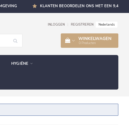
OMGEVING
KLANTEN BEOORDELEN ONS MET EEN 9,4
Nederlands
INLOGGEN
|
REGISTREREN
WINKELWAGEN
0
Producten
HYGIËNE