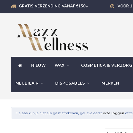
GRATIS VERZENDING VANAF €150,-
VOOR 1
NIEUW
WAX
COSMETICA & VERZOR
MEUBILAIR
DISPOSABLES
MERKEN
Helaas kun je niet als gast afrekenen, gelieve eerst
in te loggen
of t