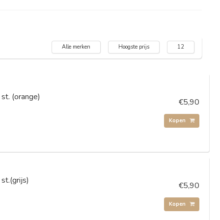
Alle merken
Hoogste prijs
12
st. (orange)
€5,90
Kopen
t.(grijs)
€5,90
Kopen