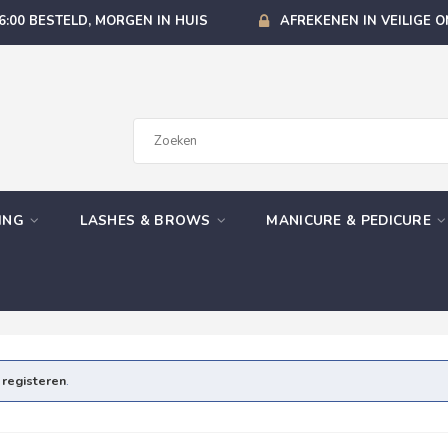
6:00 BESTELD, MORGEN IN HUIS
AFREKENEN IN VEILIGE 
GING
LASHES & BROWS
MANICURE & PEDICURE
e
registeren
.