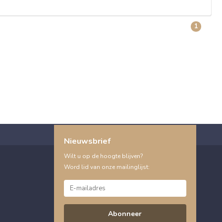
1
Nieuwsbrief
Wilt u op de hoogte blijven?
Word lid van onze mailinglijst:
Abonneer