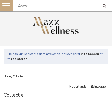
Toggle
navigation
Helaas kun je niet als gast afrekenen, gelieve eerst
in te loggen
of
te
registeren
.
Home
/
Collectie
Inloggen
Nederlands
Collectie