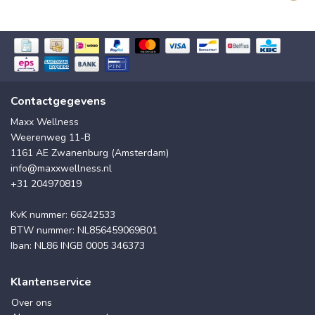
Contactgegevens
Maxx Wellness
Weerenweg 11-B
1161 AE Zwanenburg (Amsterdam)
info@maxxwellness.nl
+31 204970819
KvK nummer: 66242533
BTW nummer: NL856459069B01
Iban: NL86 INGB 0005 346373
Klantenservice
Over ons