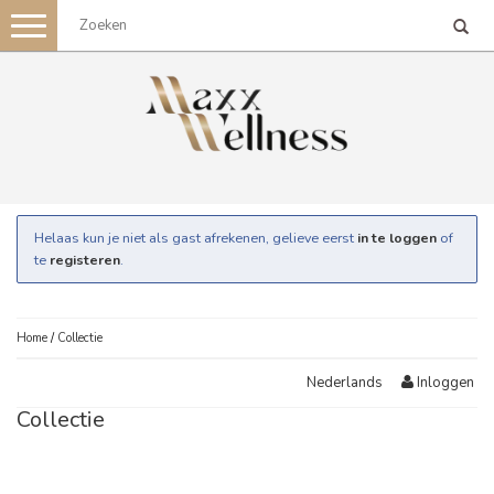
Toggle
navigation
Helaas kun je niet als gast afrekenen, gelieve eerst
in te loggen
of
te
registeren
.
Home
/
Collectie
Inloggen
Nederlands
Collectie