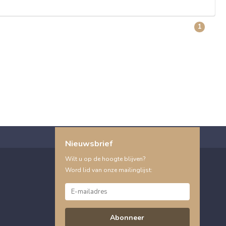
1
Nieuwsbrief
Wilt u op de hoogte blijven?
Word lid van onze mailinglijst:
Abonneer