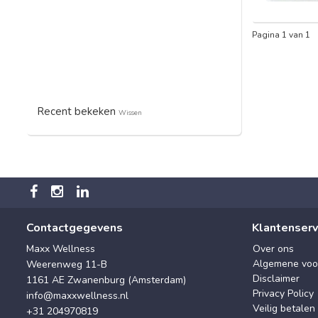
Pagina 1 van 1
Recent bekeken
Wissen
Contactgegevens
Klantenserv
Maxx Wellness
Over ons
Algemene voo
Weerenweg 11-B
Disclaimer
1161 AE Zwanenburg (Amsterdam)
Privacy Policy
info@maxxwellness.nl
Veilig betalen
+31 204970819