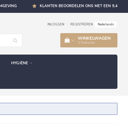
OMGEVING
KLANTEN BEOORDELEN ONS MET EEN 9,4
Nederlands
INLOGGEN
|
REGISTREREN
WINKELWAGEN
0
Producten
HYGIËNE