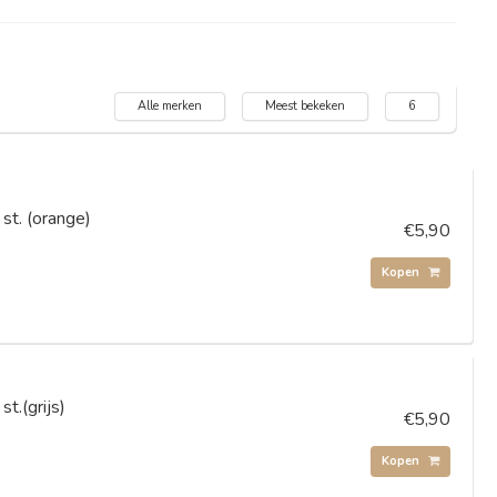
Alle merken
Meest bekeken
6
st. (orange)
€5,90
Kopen
t.(grijs)
€5,90
Kopen