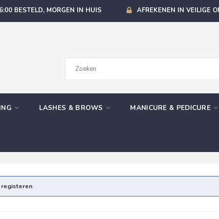
6:00 BESTELD, MORGEN IN HUIS
AFREKENEN IN VEILIGE 
GING
LASHES & BROWS
MANICURE & PEDICURE
e
registeren
.