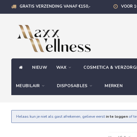
GRATIS VERZENDING VANAF €150,-
VOOR 1
NIEUW
WAX
COSMETICA & VERZOR
MEUBILAIR
DISPOSABLES
MERKEN
Helaas kun je niet als gast afrekenen, gelieve eerst
in te loggen
of t