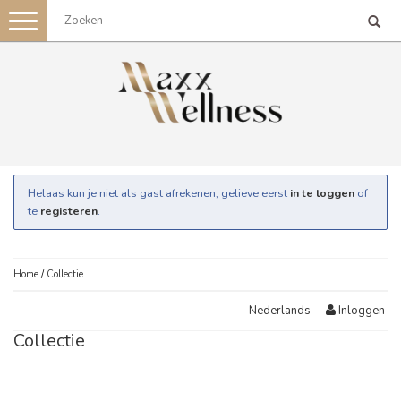
Toggle
navigation
Helaas kun je niet als gast afrekenen, gelieve eerst
in te loggen
of
te
registeren
.
Home
/
Collectie
Inloggen
Nederlands
Collectie