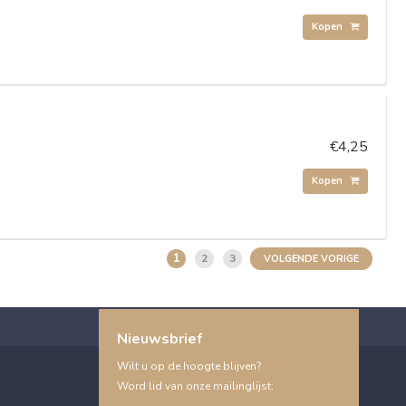
Kopen
€4,25
Kopen
1
2
3
VOLGENDE VORIGE
Nieuwsbrief
Wilt u op de hoogte blijven?
Word lid van onze mailinglijst: