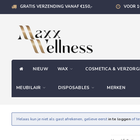
GRATIS VERZENDING VANAF €150,-
VOOR 1
NIEUW
WAX
COSMETICA & VERZOR
MEUBILAIR
DISPOSABLES
MERKEN
Helaas kun je niet als gast afrekenen, gelieve eerst
in te loggen
of t