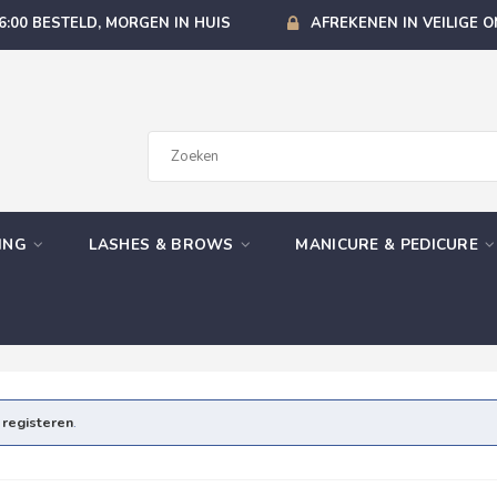
6:00 BESTELD, MORGEN IN HUIS
AFREKENEN IN VEILIGE 
GING
LASHES & BROWS
MANICURE & PEDICURE
e
registeren
.