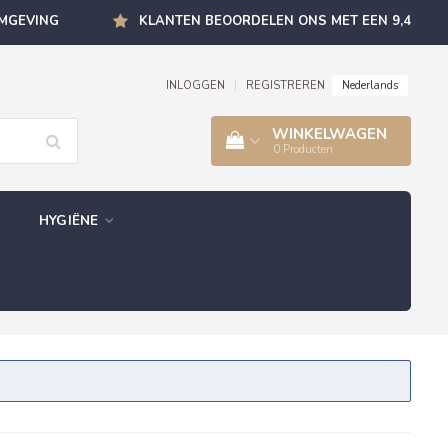
OMGEVING
KLANTEN BEOORDELEN ONS MET EEN 9,4
Nederlands
INLOGGEN
|
REGISTREREN
WINKELWAGEN
0
Producten
HYGIËNE