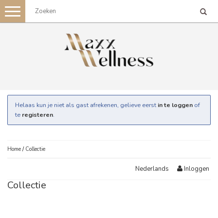
Toggle
navigation
Helaas kun je niet als gast afrekenen, gelieve eerst
in te loggen
of
te
registeren
.
Home
/
Collectie
Inloggen
Nederlands
Collectie