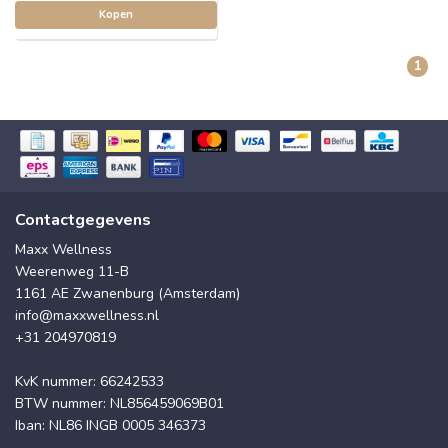
Kopen
1
Contactgegevens
Maxx Wellness
Weerenweg 11-B
1161 AE Zwanenburg (Amsterdam)
info@maxxwellness.nl
+31 204970819
KvK nummer: 66242533
BTW nummer: NL856459069B01
Iban: NL86 INGB 0005 346373