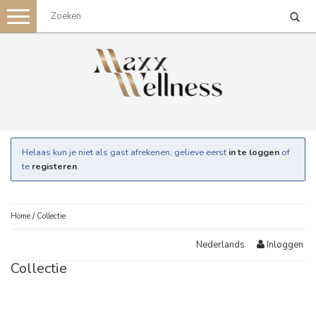
Toggle
navigation
Helaas kun je niet als gast afrekenen, gelieve eerst
in te loggen
of
te
registeren
.
Home
/
Collectie
Inloggen
Nederlands
Collectie