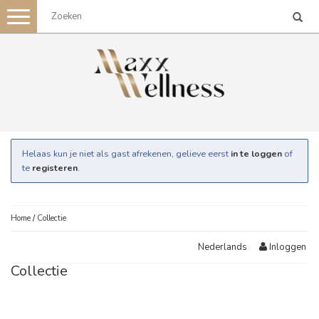
Toggle
navigation
Helaas kun je niet als gast afrekenen, gelieve eerst
in te loggen
of
te
registeren
.
Home
/
Collectie
Inloggen
Nederlands
Collectie