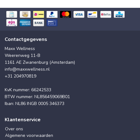
Contactgegevens
Maxx Wellness
Weerenweg 11-B
1161 AE Zwanenburg (Amsterdam)
info@maxxwellness.nl
+31 204970819
KvK nummer: 66242533
BTW nummer: NL856459069B01
Iban: NL86 INGB 0005 346373
Klantenservice
Over ons
Algemene voorwaarden