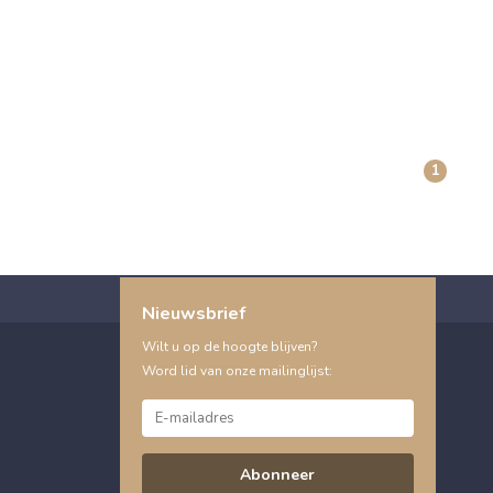
1
Nieuwsbrief
Wilt u op de hoogte blijven?
Word lid van onze mailinglijst:
Abonneer