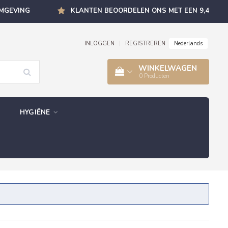
OMGEVING
KLANTEN BEOORDELEN ONS MET EEN 9,4
Nederlands
INLOGGEN
|
REGISTREREN
WINKELWAGEN
0
Producten
HYGIËNE