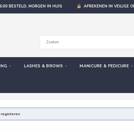
6:00 BESTELD, MORGEN IN HUIS
AFREKENEN IN VEILIGE 
GING
LASHES & BROWS
MANICURE & PEDICURE
e
registeren
.