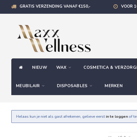
GRATIS VERZENDING VANAF €150,-
VOOR 1
NIEUW
WAX
COSMETICA & VERZOR
MEUBILAIR
DISPOSABLES
MERKEN
Helaas kun je niet als gast afrekenen, gelieve eerst
in te loggen
of t