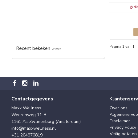
Nie
Pagina 1 van 1
Recent bekeken
Wissen
Contactgegevens
Klantenserv
Maxx Wellness
Over ons
Algemene voo
Weerenweg 11-B
Disclaimer
1161 AE Zwanenburg (Amsterdam)
Privacy Policy
info@maxxwellness.nl
Veilig betalen
+31 204970819