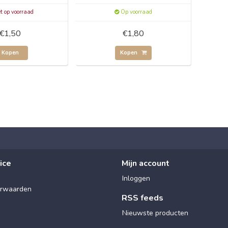
t op voorraad
Op voorraad
€1,50
€1,80
Kopen
Kopen
ice
Mijn account
Inloggen
rwaarden
RSS feeds
Nieuwste producten