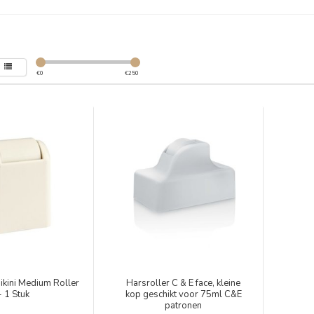
€
0
€
250
ikini Medium Roller
Harsroller C & E face, kleine
- 1 Stuk
kop geschikt voor 75ml C&E
patronen