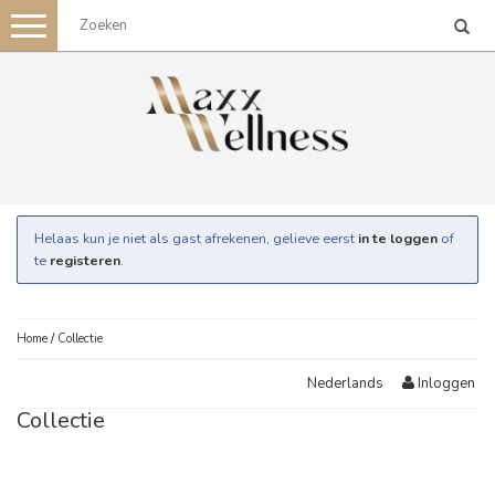
Toggle
navigation
Helaas kun je niet als gast afrekenen, gelieve eerst
in te loggen
of
te
registeren
.
Home
/
Collectie
Inloggen
Nederlands
Collectie