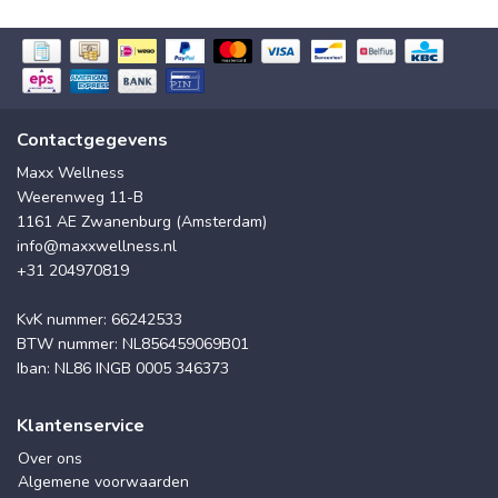
Contactgegevens
Maxx Wellness
Weerenweg 11-B
1161 AE Zwanenburg (Amsterdam)
info@maxxwellness.nl
+31 204970819
KvK nummer: 66242533
BTW nummer: NL856459069B01
Iban: NL86 INGB 0005 346373
Klantenservice
Over ons
Algemene voorwaarden