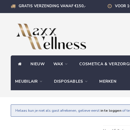
GRATIS VERZENDING VANAF €150,-
VOOR 1
NIEUW
WAX
COSMETICA & VERZOR
MEUBILAIR
DISPOSABLES
MERKEN
Helaas kun je niet als gast afrekenen, gelieve eerst
in te loggen
of t