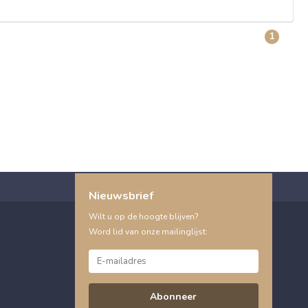
1
Nieuwsbrief
Wilt u op de hoogte blijven?
Word lid van onze mailinglijst:
Abonneer