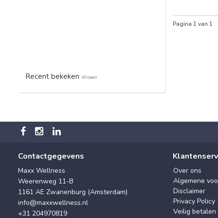
Pagina 1 van 1
Recent bekeken
Wissen
Contactgegevens
Klantenserv
Maxx Wellness
Over ons
Algemene voo
Weerenweg 11-B
Disclaimer
1161 AE Zwanenburg (Amsterdam)
Privacy Policy
info@maxxwellness.nl
Veilig betalen
+31 204970819