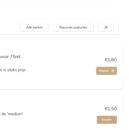
Alle merken
Nieuwste producten
36
t voor 75ml
€1,80
 is stuks prijs
Kopen
€1,50
 de 'medium'
Kopen