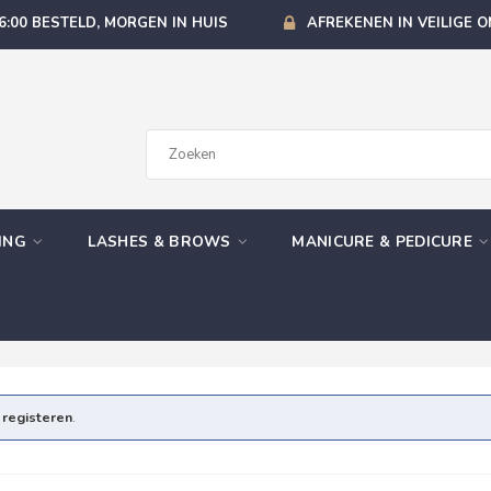
6:00 BESTELD, MORGEN IN HUIS
AFREKENEN IN VEILIGE 
GING
LASHES & BROWS
MANICURE & PEDICURE
e
registeren
.