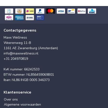
Contactgegevens
Maxx Wellness
Weerenweg 11-B
1161 AE Zwanenburg (Amsterdam)
info@maxxwellness.nl
+31 204970819
KvK nummer: 66242533
BTW nummer: NL856459069B01
Iban: NL86 INGB 0005 346373
Klantenservice
Over ons
Algemene voorwaarden