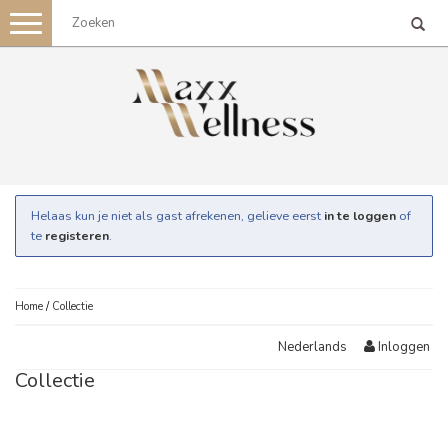
Toggle
navigation
Helaas kun je niet als gast afrekenen, gelieve eerst
in te loggen
of
te
registeren
.
Home
/
Collectie
Inloggen
Nederlands
Collectie