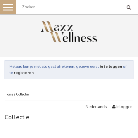
Toggle
navigation
Helaas kun je niet als gast afrekenen, gelieve eerst
in te loggen
of
te
registeren
.
Home
/
Collectie
Inloggen
Nederlands
Collectie