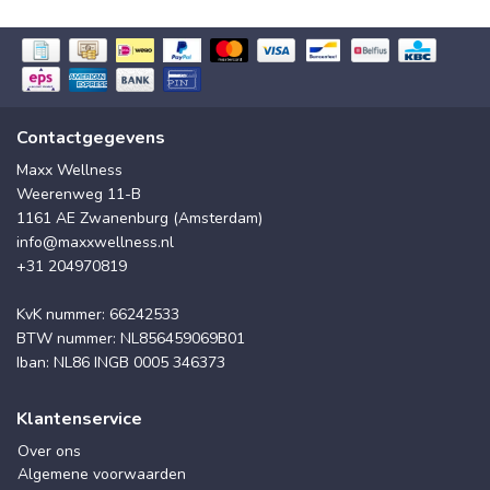
Contactgegevens
Maxx Wellness
Weerenweg 11-B
1161 AE Zwanenburg (Amsterdam)
info@maxxwellness.nl
+31 204970819
KvK nummer: 66242533
BTW nummer: NL856459069B01
Iban: NL86 INGB 0005 346373
Klantenservice
Over ons
Algemene voorwaarden