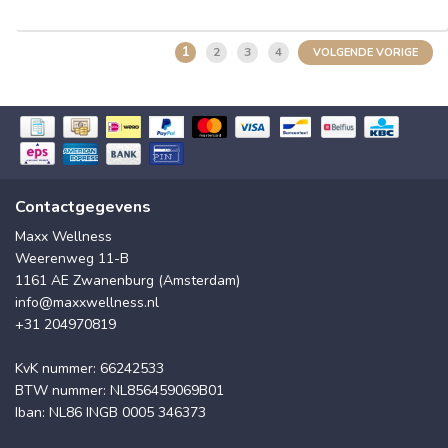
1
2
3
4
VOLGENDE VORIGE
Contactgegevens
Maxx Wellness
Weerenweg 11-B
1161 AE Zwanenburg (Amsterdam)
info@maxxwellness.nl
+31 204970819
KvK nummer: 66242533
BTW nummer: NL856459069B01
Iban: NL86 INGB 0005 346373