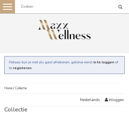
Toggle
navigation
Helaas kun je niet als gast afrekenen, gelieve eerst
in te loggen
of
te
registeren
.
Home
/
Collectie
Inloggen
Nederlands
Collectie