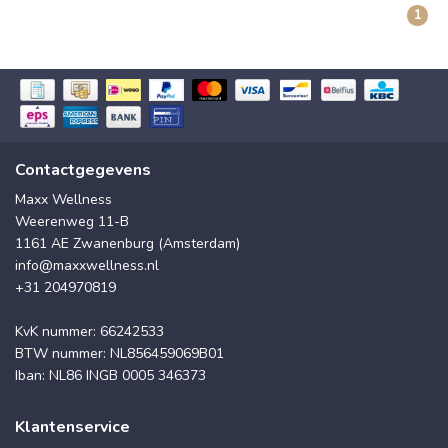
1
Contactgegevens
Maxx Wellness
Weerenweg 11-B
1161 AE Zwanenburg (Amsterdam)
info@maxxwellness.nl
+31 204970819
KvK nummer: 66242533
BTW nummer: NL856459069B01
Iban: NL86 INGB 0005 346373
Klantenservice