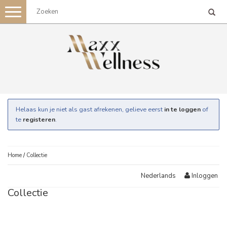
Toggle
navigation
Helaas kun je niet als gast afrekenen, gelieve eerst
in te loggen
of
te
registeren
.
Home
/
Collectie
Inloggen
Nederlands
Collectie