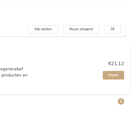
Alle merken
Naam aflopend
36
€21,12
 Regeneratief
e producten en
Kopen
1