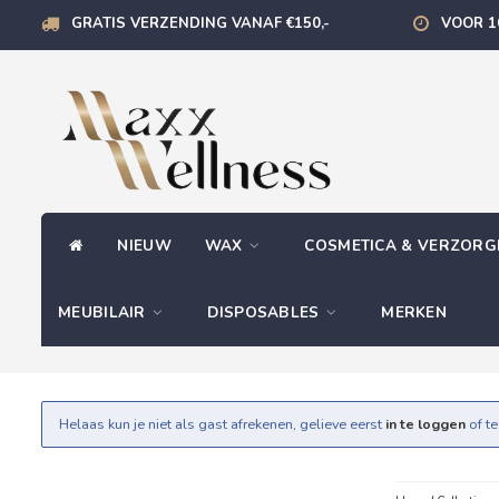
GRATIS VERZENDING VANAF €150,-
VOOR 1
NIEUW
WAX
COSMETICA & VERZOR
MEUBILAIR
DISPOSABLES
MERKEN
Helaas kun je niet als gast afrekenen, gelieve eerst
in te loggen
of t