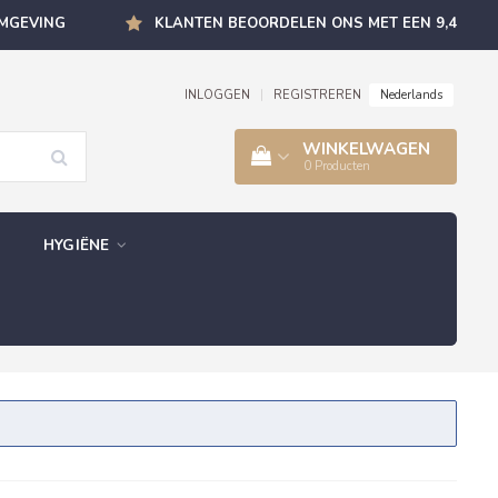
OMGEVING
KLANTEN BEOORDELEN ONS MET EEN 9,4
Nederlands
INLOGGEN
|
REGISTREREN
WINKELWAGEN
0
Producten
HYGIËNE