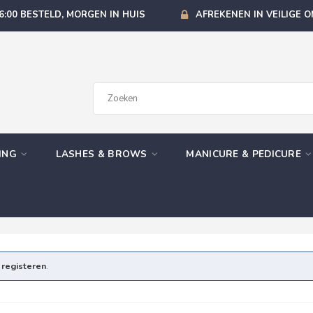
6:00 BESTELD, MORGEN IN HUIS
AFREKENEN IN VEILIGE 
GING
LASHES & BROWS
MANICURE & PEDICURE
e
registeren
.