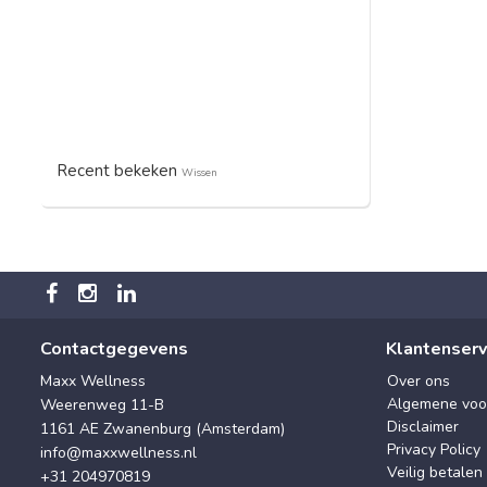
Recent bekeken
Wissen
Contactgegevens
Klantenserv
Maxx Wellness
Over ons
Algemene voo
Weerenweg 11-B
Disclaimer
1161 AE Zwanenburg (Amsterdam)
Privacy Policy
info@maxxwellness.nl
Veilig betalen
+31 204970819