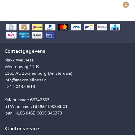
1
Contactgegevens
Maxx Wellness
Weerenweg 11-B
1161 AE Zwanenburg (Amsterdam)
info@maxxwellness.nl
+31 204970819
KvK nummer: 66242533
BTW nummer: NL856459069B01
Iban: NL86 INGB 0005 346373
Klantenservice