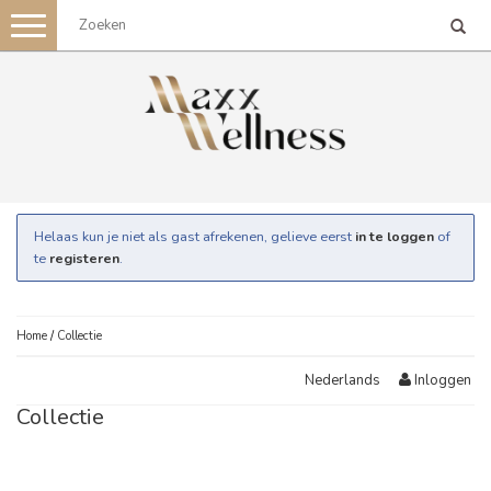
Toggle
navigation
Helaas kun je niet als gast afrekenen, gelieve eerst
in te loggen
of
te
registeren
.
Home
/
Collectie
Inloggen
Nederlands
Collectie