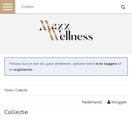
Toggle
navigation
Helaas kun je niet als gast afrekenen, gelieve eerst
in te loggen
of
te
registeren
.
Home
/
Collectie
Inloggen
Nederlands
Collectie