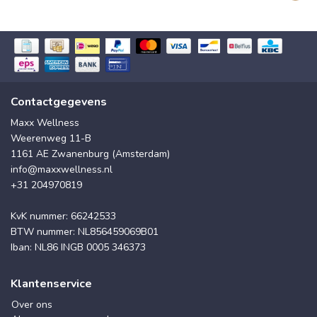
Contactgegevens
Maxx Wellness
Weerenweg 11-B
1161 AE Zwanenburg (Amsterdam)
info@maxxwellness.nl
+31 204970819
KvK nummer: 66242533
BTW nummer: NL856459069B01
Iban: NL86 INGB 0005 346373
Klantenservice
Over ons