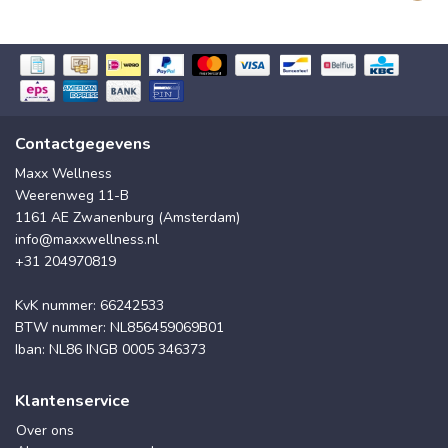
Contactgegevens
Maxx Wellness
Weerenweg 11-B
1161 AE Zwanenburg (Amsterdam)
info@maxxwellness.nl
+31 204970819
KvK nummer: 66242533
BTW nummer: NL856459069B01
Iban: NL86 INGB 0005 346373
Klantenservice
Over ons