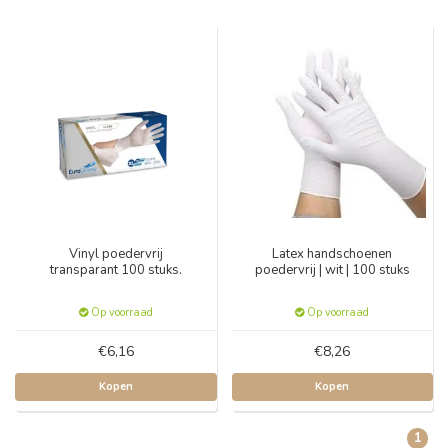
Vinyl poedervrij
Latex handschoenen
transparant 100 stuks.
poedervrij | wit | 100 stuks
Op voorraad
Op voorraad
€6,16
€8,26
Kopen
Kopen
1