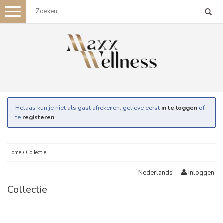
Toggle
navigation
Helaas kun je niet als gast afrekenen, gelieve eerst
in te loggen
of
te
registeren
.
Home
/
Collectie
Inloggen
Nederlands
Collectie