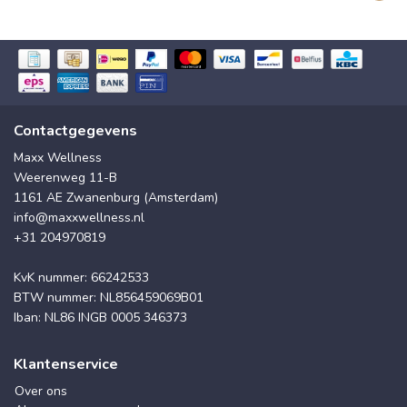
Contactgegevens
Maxx Wellness
Weerenweg 11-B
1161 AE Zwanenburg (Amsterdam)
info@maxxwellness.nl
+31 204970819
KvK nummer: 66242533
BTW nummer: NL856459069B01
Iban: NL86 INGB 0005 346373
Klantenservice
Over ons