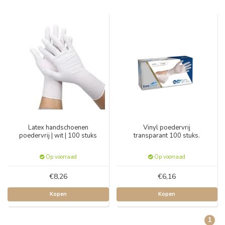
Latex handschoenen
Vinyl poedervrij
poedervrij | wit | 100 stuks
transparant 100 stuks.
Op voorraad
Op voorraad
€8,26
€6,16
Kopen
Kopen
1