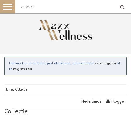
Toggle
navigation
Helaas kun je niet als gast afrekenen, gelieve eerst
in te loggen
of
te
registeren
.
Home
/
Collectie
Inloggen
Nederlands
Collectie