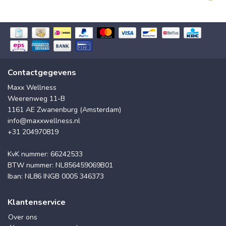
Contactgegevens
Maxx Wellness
Weerenweg 11-B
1161 AE Zwanenburg (Amsterdam)
info@maxxwellness.nl
+31 204970819
KvK nummer: 66242533
BTW nummer: NL856459069B01
Iban: NL86 INGB 0005 346373
Klantenservice
Over ons