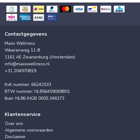
Contactgegevens
Maxx Wellness
Weerenweg 11-B
1161 AE Zwanenburg (Amsterdam)
info@maxxwellness.nl
+31 204970819
KvK nummer: 66242533
BTW nummer: NL856459069B01
Iban: NL86 INGB 0005 346373
Klantenservice
Over ons
Algemene voorwaarden
Disclaimer