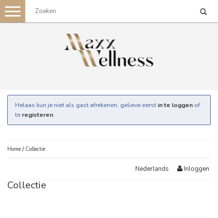
Toggle
navigation
Helaas kun je niet als gast afrekenen, gelieve eerst
in te loggen
of
te
registeren
.
Home
/
Collectie
Inloggen
Nederlands
Collectie