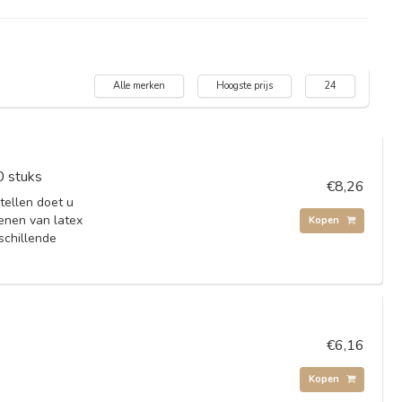
Alle merken
Hoogste prijs
24
0 stuks
€8,26
tellen doet u
enen van latex
Kopen
rschillende
€6,16
Kopen