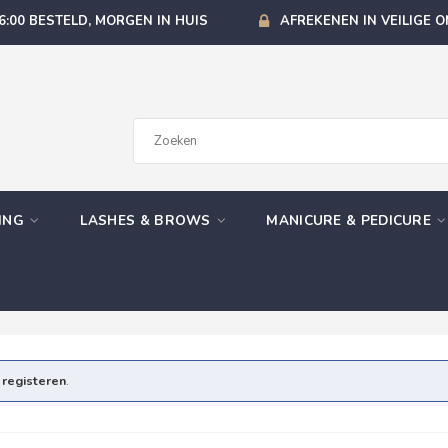
6:00 BESTELD, MORGEN IN HUIS
AFREKENEN IN VEILIGE 
GING
LASHES & BROWS
MANICURE & PEDICURE
e
registeren
.