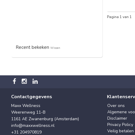
Pagina 1 van 1
Recent bekeken
Wissen
Contactgegevens
Klantenserv
Maxx Wellness
Over ons
Algemene voo
Weerenweg 11-B
Disclaimer
1161 AE Zwanenburg (Amsterdam)
Privacy Policy
info@maxxwellness.nl
Veilig betalen
+31 204970819