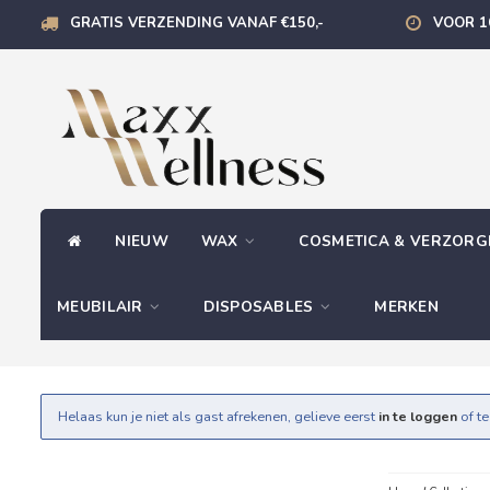
GRATIS VERZENDING VANAF €150,-
VOOR 1
NIEUW
WAX
COSMETICA & VERZOR
MEUBILAIR
DISPOSABLES
MERKEN
Helaas kun je niet als gast afrekenen, gelieve eerst
in te loggen
of t