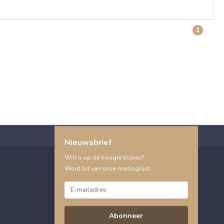
1
Nieuwsbrief
Wilt u op de hoogte blijven?
Word lid van onze mailinglijst:
Abonneer