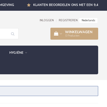
OMGEVING
KLANTEN BEOORDELEN ONS MET EEN 9,4
Nederlands
INLOGGEN
|
REGISTREREN
WINKELWAGEN
0
Producten
HYGIËNE