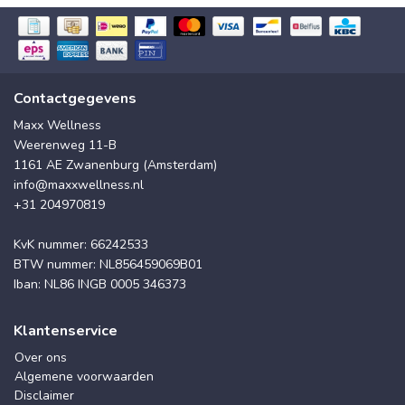
Contactgegevens
Maxx Wellness
Weerenweg 11-B
1161 AE Zwanenburg (Amsterdam)
info@maxxwellness.nl
+31 204970819
KvK nummer: 66242533
BTW nummer: NL856459069B01
Iban: NL86 INGB 0005 346373
Klantenservice
Over ons
Algemene voorwaarden
Disclaimer