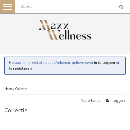
Toggle
navigation
Helaas kun je niet als gast afrekenen, gelieve eerst
in te loggen
of
te
registeren
.
Home
/
Collectie
Inloggen
Nederlands
Collectie