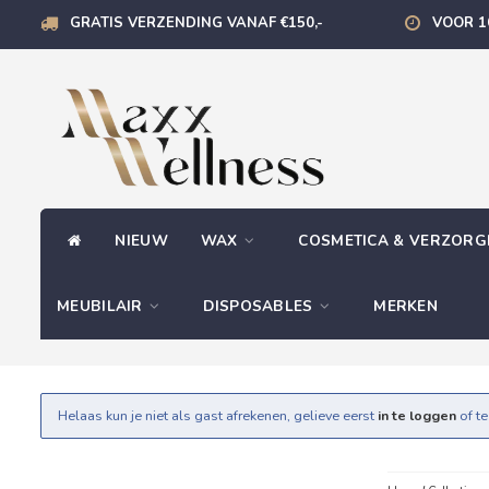
GRATIS VERZENDING VANAF €150,-
VOOR 1
NIEUW
WAX
COSMETICA & VERZOR
MEUBILAIR
DISPOSABLES
MERKEN
Helaas kun je niet als gast afrekenen, gelieve eerst
in te loggen
of t