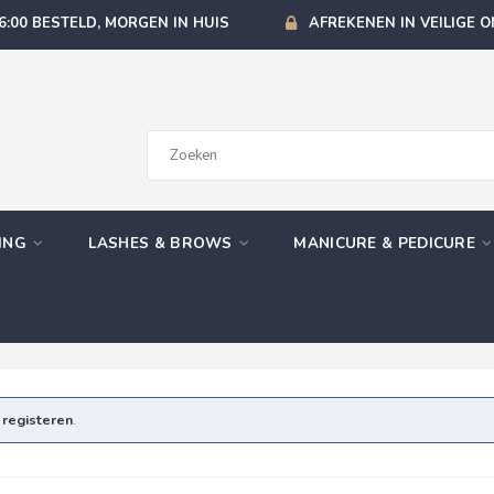
6:00 BESTELD, MORGEN IN HUIS
AFREKENEN IN VEILIGE 
GING
LASHES & BROWS
MANICURE & PEDICURE
e
registeren
.