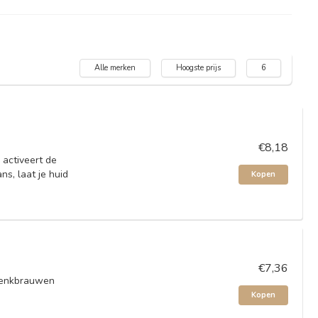
Alle merken
Hoogste prijs
6
€8,18
 activeert de
s, laat je huid
Kopen
€7,36
 wenkbrauwen
Kopen