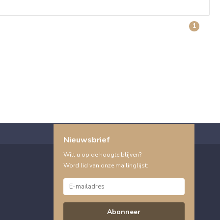
1
Nieuwsbrief
Wilt u op de hoogte blijven?
Word lid van onze mailinglijst:
Abonneer