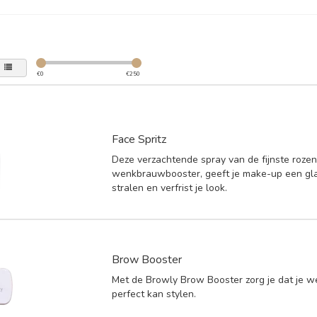
€
0
€
250
Face Spritz
Deze verzachtende spray van de fijnste rozen
wenkbrauwbooster, geeft je make-up een glan
stralen en verfrist je look.
Brow Booster
Met de Browly Brow Booster zorg je dat je
perfect kan stylen.