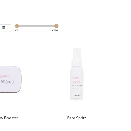
€
0
€
250
w Booster
Face Spritz