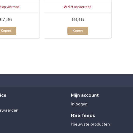
t op voorraad
Niet op voorraad
€7,36
€8,18
Kopen
Kopen
ice
Mijn account
Inloggen
rwaarden
RSS feeds
Nieuwste producten