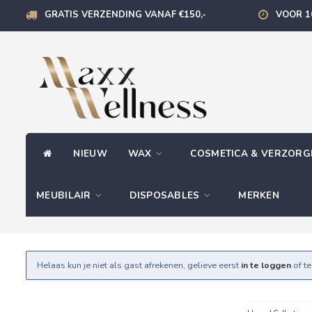
GRATIS VERZENDING VANAF €150,-
VOOR 1
NIEUW
WAX
COSMETICA & VERZOR
MEUBILAIR
DISPOSABLES
MERKEN
Helaas kun je niet als gast afrekenen, gelieve eerst
in te loggen
of t