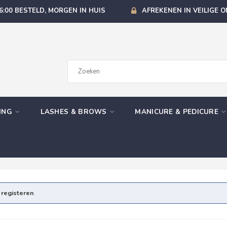
6:00 BESTELD, MORGEN IN HUIS
AFREKENEN IN VEILIGE 
GING
LASHES & BROWS
MANICURE & PEDICURE
e
registeren
.