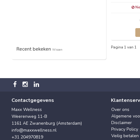
Nie
Pagina 1 van 1
Recent bekeken
Wissen
Contactgegevens
Klantenserv
Maxx Wellness
Over ons
Algemene voo
Weerenweg 11-B
Disclaimer
1161 AE Zwanenburg (Amsterdam)
Privacy Policy
info@maxxwellness.nl
Veilig betalen
+31 204970819