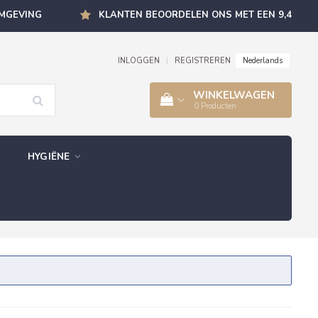
OMGEVING
KLANTEN BEOORDELEN ONS MET EEN 9,4
Nederlands
INLOGGEN
|
REGISTREREN
WINKELWAGEN
0
Producten
HYGIËNE