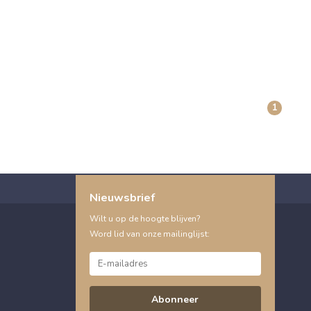
1
Nieuwsbrief
Wilt u op de hoogte blijven?
Word lid van onze mailinglijst:
Abonneer