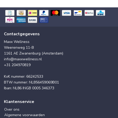
Contactgegevens
Maxx Wellness
Weerenweg 11-B
1161 AE Zwanenburg (Amsterdam)
info@maxxwellness.nl
+31 204970819
KvK nummer: 66242533
BTW nummer: NL856459069B01
Iban: NL86 INGB 0005 346373
Klantenservice
Over ons
Algemene voorwaarden