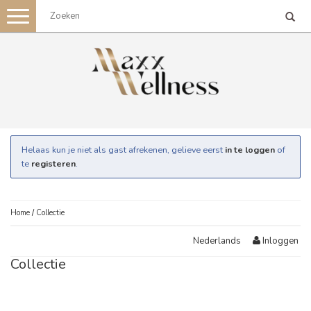
Toggle
navigation
Helaas kun je niet als gast afrekenen, gelieve eerst
in te loggen
of
te
registeren
.
Home
/
Collectie
Inloggen
Nederlands
Collectie