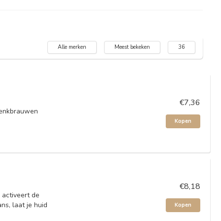
Alle merken
Meest bekeken
36
€7,36
 wenkbrauwen
Kopen
€8,18
 activeert de
s, laat je huid
Kopen