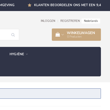
OMGEVING
KLANTEN BEOORDELEN ONS MET EEN 9,4
Nederlands
INLOGGEN
|
REGISTREREN
WINKELWAGEN
0
Producten
HYGIËNE