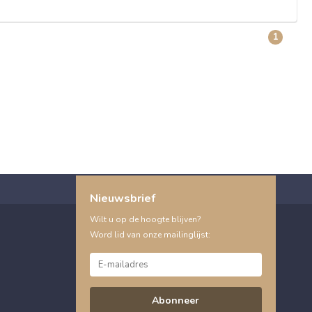
1
Nieuwsbrief
Wilt u op de hoogte blijven?
Word lid van onze mailinglijst:
Abonneer