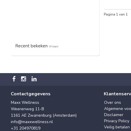
Pagina 1 van 1
Recent bekeken
Wissen
Contactgegevens
Klantenserv
Maxx Wellness
Over ons
Algemene voo
Weerenweg 11-B
Disclaimer
1161 AE Zwanenburg (Amsterdam)
Privacy Policy
info@maxxwellness.nl
Veilig betalen
+31 204970819