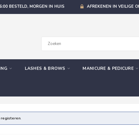
6:00 BESTELD, MORGEN IN HUIS
AFREKENEN IN VEILIGE 
GING
LASHES & BROWS
MANICURE & PEDICURE
e
registeren
.