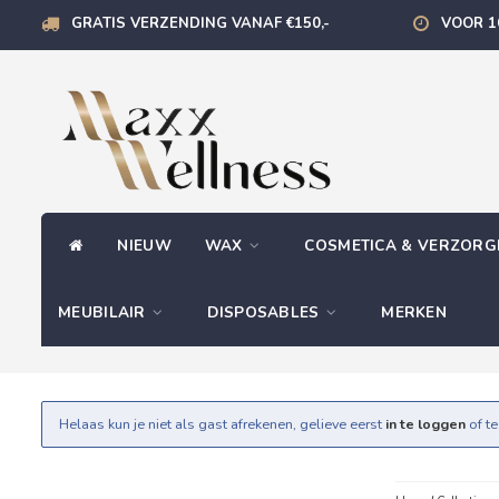
GRATIS VERZENDING VANAF €150,-
VOOR 1
NIEUW
WAX
COSMETICA & VERZOR
MEUBILAIR
DISPOSABLES
MERKEN
Helaas kun je niet als gast afrekenen, gelieve eerst
in te loggen
of t