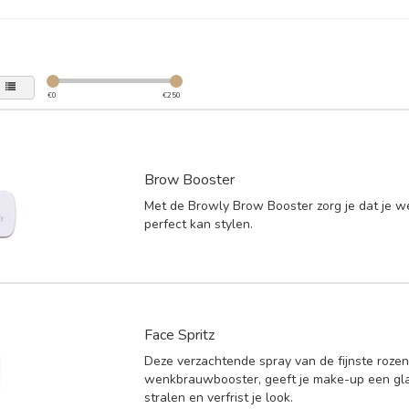
€
0
€
250
Brow Booster
Met de Browly Brow Booster zorg je dat je
perfect kan stylen.
Face Spritz
Deze verzachtende spray van de fijnste rozen
wenkbrauwbooster, geeft je make-up een glan
stralen en verfrist je look.