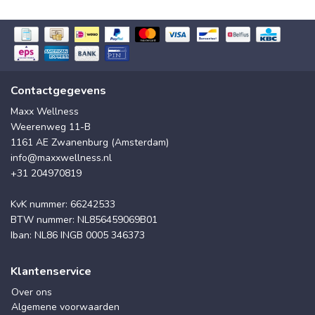
Contactgegevens
Maxx Wellness
Weerenweg 11-B
1161 AE Zwanenburg (Amsterdam)
info@maxxwellness.nl
+31 204970819
KvK nummer: 66242533
BTW nummer: NL856459069B01
Iban: NL86 INGB 0005 346373
Klantenservice
Over ons
Algemene voorwaarden