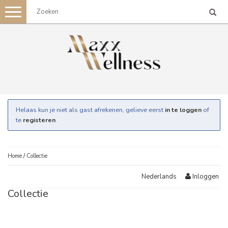
Toggle
navigation
Helaas kun je niet als gast afrekenen, gelieve eerst
in te loggen
of
te
registeren
.
Home
/
Collectie
Inloggen
Nederlands
Collectie