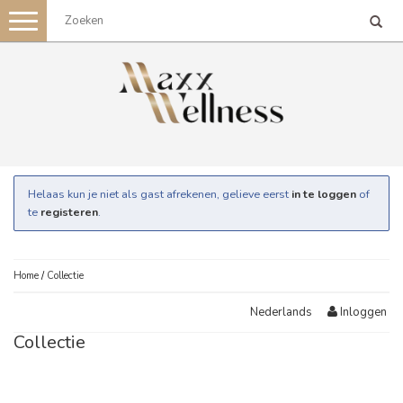
Toggle
navigation
Helaas kun je niet als gast afrekenen, gelieve eerst
in te loggen
of
te
registeren
.
Home
/
Collectie
Inloggen
Nederlands
Collectie