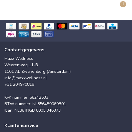
1
Contactgegevens
Maxx Wellness
Weerenweg 11-B
1161 AE Zwanenburg (Amsterdam)
info@maxxwellness.nl
+31 204970819
KvK nummer: 66242533
BTW nummer: NL856459069B01
Iban: NL86 INGB 0005 346373
Klantenservice