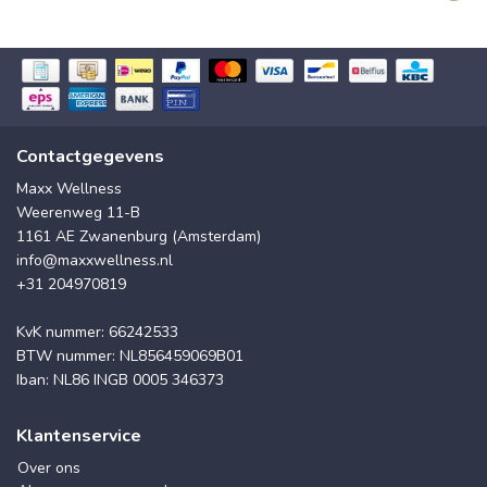
Contactgegevens
Maxx Wellness
Weerenweg 11-B
1161 AE Zwanenburg (Amsterdam)
info@maxxwellness.nl
+31 204970819
KvK nummer: 66242533
BTW nummer: NL856459069B01
Iban: NL86 INGB 0005 346373
Klantenservice
Over ons