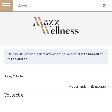
Toggle
navigation
Helaas kun je niet als gast afrekenen, gelieve eerst
in te loggen
of
te
registeren
.
Home
/
Collectie
Inloggen
Nederlands
Collectie