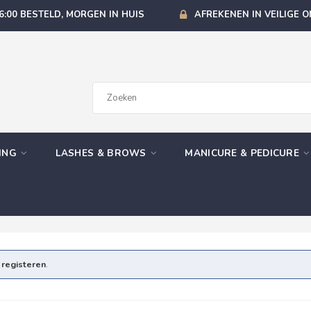
6:00 BESTELD, MORGEN IN HUIS
AFREKENEN IN VEILIGE 
GING
LASHES & BROWS
MANICURE & PEDICURE
e
registeren
.