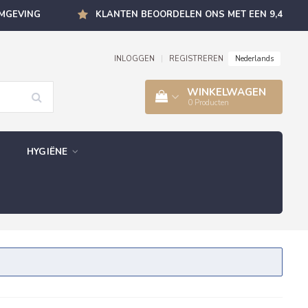
OMGEVING
KLANTEN BEOORDELEN ONS MET EEN 9,4
Nederlands
INLOGGEN
|
REGISTREREN
WINKELWAGEN
0
Producten
HYGIËNE