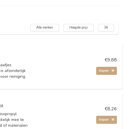
Alle merken
Hoogste prijs
36
€9,88
taafjes
is afzonderlijk
Kopen
voor reiniging.
ol
€8,26
isopropyl
kkelijk mee te
Kopen
 of materialen