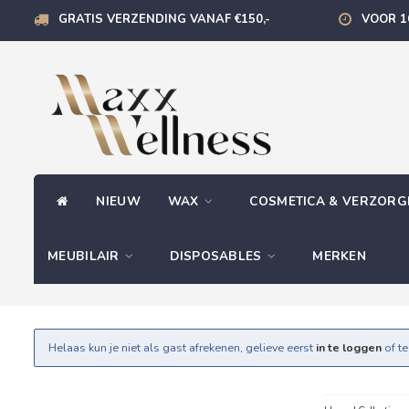
GRATIS VERZENDING VANAF €150,-
VOOR 1
NIEUW
WAX
COSMETICA & VERZOR
MEUBILAIR
DISPOSABLES
MERKEN
Helaas kun je niet als gast afrekenen, gelieve eerst
in te loggen
of t