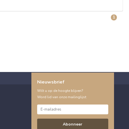
1
Nieuwsbrief
Wilt u op de hoogte blijven?
Word lid van onze mailinglijst:
Abonneer