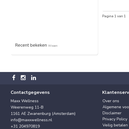
Pagina 1 van 1
Recent bekeken
Wissen
Contactgegevens
Klantenserv
Maxx Wellness
Over ons
Algemene voo
Weerenweg 11-B
Disclaimer
1161 AE Zwanenburg (Amsterdam)
Privacy Policy
info@maxxwellness.nl
Veilig betalen
+31 204970819