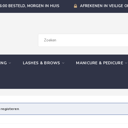
6:00 BESTELD, MORGEN IN HUIS
AFREKENEN IN VEILIGE 
GING
LASHES & BROWS
MANICURE & PEDICURE
e
registeren
.