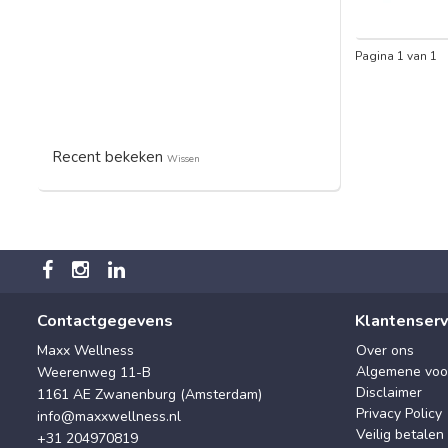
Pagina 1 van 1
Recent bekeken
Wissen
Contactgegevens
Klantenserv
Maxx Wellness
Over ons
Algemene voo
Weerenweg 11-B
Disclaimer
1161 AE Zwanenburg (Amsterdam)
Privacy Policy
info@maxxwellness.nl
Veilig betalen
+31 204970819