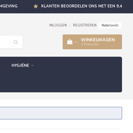
OMGEVING
KLANTEN BEOORDELEN ONS MET EEN 9,4
Nederlands
INLOGGEN
|
REGISTREREN
WINKELWAGEN
0
Producten
HYGIËNE