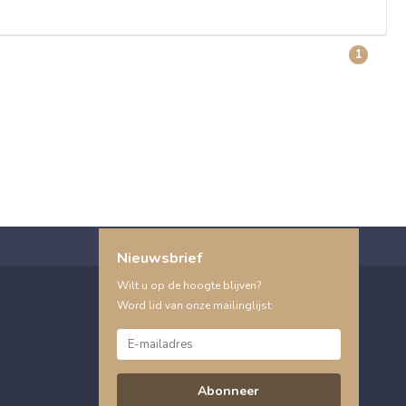
1
Nieuwsbrief
Wilt u op de hoogte blijven?
Word lid van onze mailinglijst:
Abonneer