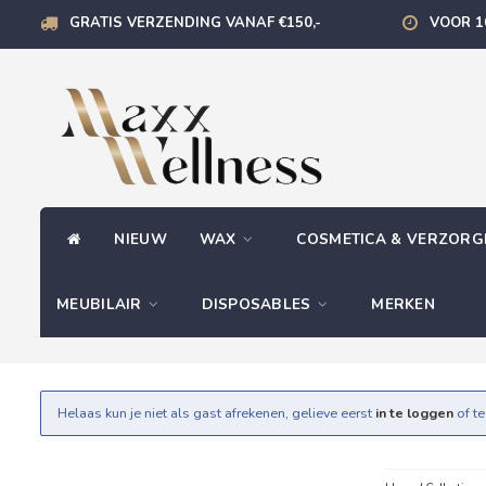
GRATIS VERZENDING VANAF €150,-
VOOR 1
NIEUW
WAX
COSMETICA & VERZOR
MEUBILAIR
DISPOSABLES
MERKEN
Helaas kun je niet als gast afrekenen, gelieve eerst
in te loggen
of t