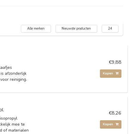
Alle merken
Nieuwste producten
24
€9,88
taafjes
is afzonderlijk
Kopen
voor reiniging.
ol
€8,26
isopropyl
kkelijk mee te
Kopen
 of materialen