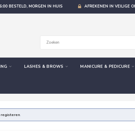
6:00 BESTELD, MORGEN IN HUIS
AFREKENEN IN VEILIGE 
GING
LASHES & BROWS
MANICURE & PEDICURE
e
registeren
.