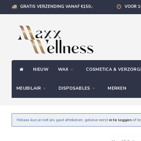
GRATIS VERZENDING VANAF €150,-
VOOR 1
NIEUW
WAX
COSMETICA & VERZOR
MEUBILAIR
DISPOSABLES
MERKEN
Helaas kun je niet als gast afrekenen, gelieve eerst
in te loggen
of t