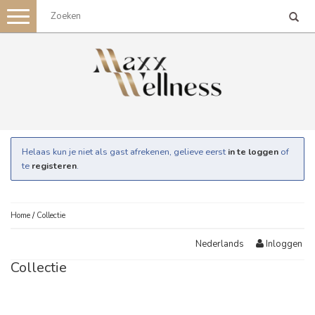
Toggle
navigation
Helaas kun je niet als gast afrekenen, gelieve eerst
in te loggen
of
te
registeren
.
Home
/
Collectie
Inloggen
Nederlands
Collectie