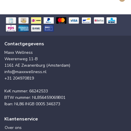
Contactgegevens
Maxx Wellness
Weerenweg 11-B
1161 AE Zwanenburg (Amsterdam)
info@maxxwellness.nl
+31 204970819
KvK nummer: 66242533
BTW nummer: NL856459069B01
Iban: NL86 INGB 0005 346373
Klantenservice
Over ons