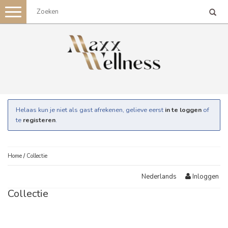
Toggle
navigation
Helaas kun je niet als gast afrekenen, gelieve eerst
in te loggen
of
te
registeren
.
Home
/
Collectie
Inloggen
Nederlands
Collectie