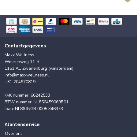
Contactgegevens
Maxx Wellness
Weerenweg 11-B
1161 AE Zwanenburg (Amsterdam)
info@maxxwellness.nl
+31 204970819
KvK nummer: 66242533
BTW nummer: NL856459069B01
Iban: NL86 INGB 0005 346373
Klantenservice
Over ons