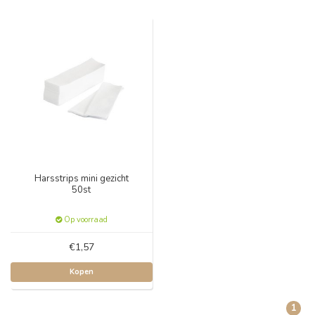
Harsstrips mini gezicht
50st
Op voorraad
€1,57
Kopen
1