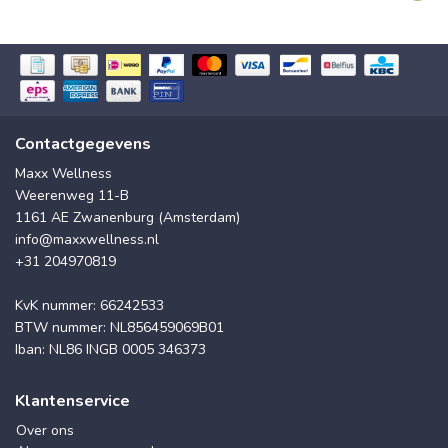
Contactgegevens
Maxx Wellness
Weerenweg 11-B
1161 AE Zwanenburg (Amsterdam)
info@maxxwellness.nl
+31 204970819
KvK nummer: 66242533
BTW nummer: NL856459069B01
Iban: NL86 INGB 0005 346373
Klantenservice
Over ons