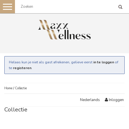
Toggle
navigation
Helaas kun je niet als gast afrekenen, gelieve eerst
in te loggen
of
te
registeren
.
Home
/
Collectie
Inloggen
Nederlands
Collectie