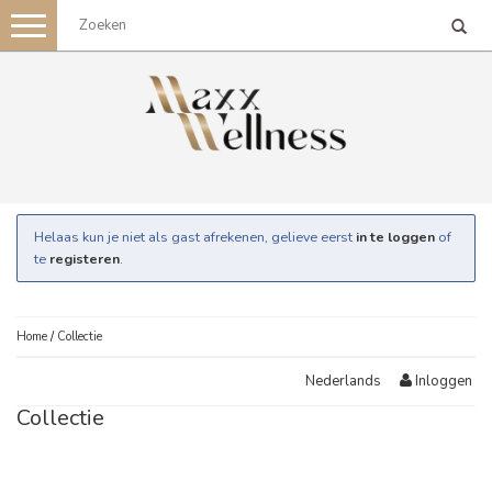
Toggle
navigation
Helaas kun je niet als gast afrekenen, gelieve eerst
in te loggen
of
te
registeren
.
Home
/
Collectie
Inloggen
Nederlands
Collectie