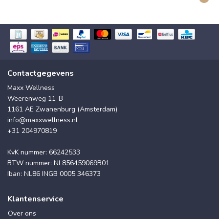
Contactgegevens
Maxx Wellness
Weerenweg 11-B
1161 AE Zwanenburg (Amsterdam)
info@maxxwellness.nl
+31 204970819
KvK nummer: 66242533
BTW nummer: NL856459069B01
Iban: NL86 INGB 0005 346373
Klantenservice
Over ons