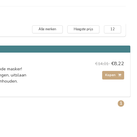
Alle merken
Hoogste prijs
12
€8,22
€14,01
nde masker!
gen, uitslaan
Kopen
anhouden.
1