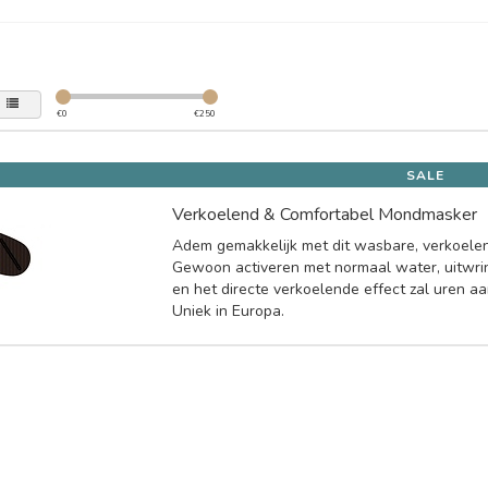
€
0
€
250
SALE
Verkoelend & Comfortabel Mondmasker
Adem gemakkelijk met dit wasbare, verkoele
Gewoon activeren met normaal water, uitwrin
en het directe verkoelende effect zal uren a
Uniek in Europa.