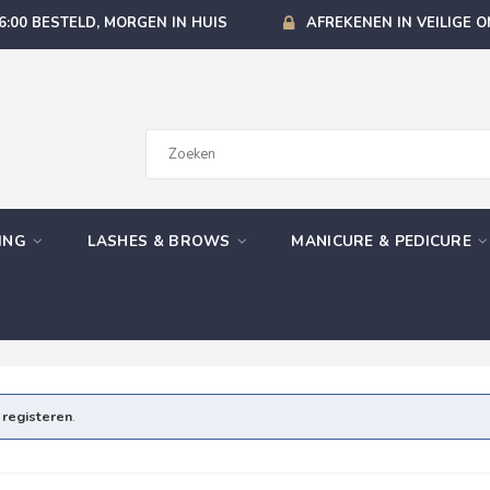
6:00 BESTELD, MORGEN IN HUIS
AFREKENEN IN VEILIGE 
GING
LASHES & BROWS
MANICURE & PEDICURE
e
registeren
.