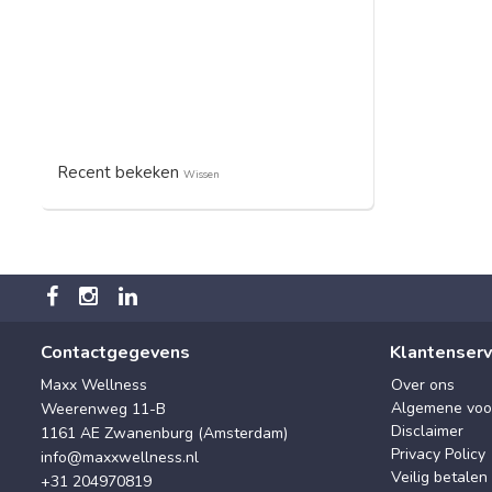
Recent bekeken
Wissen
Contactgegevens
Klantenserv
Maxx Wellness
Over ons
Algemene voo
Weerenweg 11-B
Disclaimer
1161 AE Zwanenburg (Amsterdam)
Privacy Policy
info@maxxwellness.nl
Veilig betalen
+31 204970819