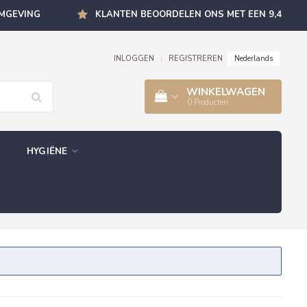
OMGEVING
KLANTEN BEOORDELEN ONS MET EEN 9,4
Nederlands
INLOGGEN
|
REGISTREREN
WINKELWAGEN
0
Producten
HYGIËNE