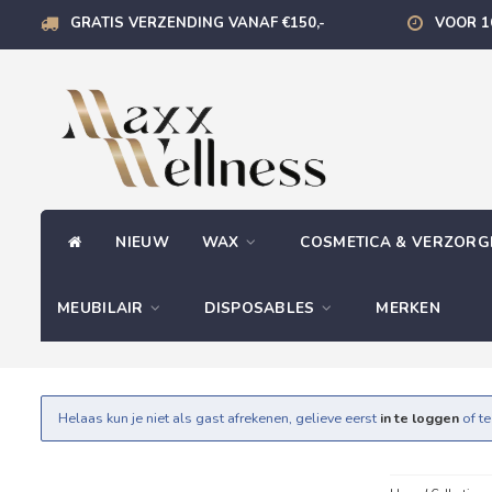
GRATIS VERZENDING VANAF €150,-
VOOR 1
NIEUW
WAX
COSMETICA & VERZOR
MEUBILAIR
DISPOSABLES
MERKEN
Helaas kun je niet als gast afrekenen, gelieve eerst
in te loggen
of t