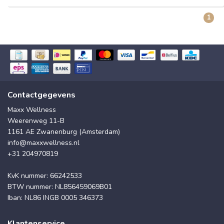
1
Contactgegevens
Maxx Wellness
Weerenweg 11-B
1161 AE Zwanenburg (Amsterdam)
info@maxxwellness.nl
+31 204970819
KvK nummer: 66242533
BTW nummer: NL856459069B01
Iban: NL86 INGB 0005 346373
Klantenservice