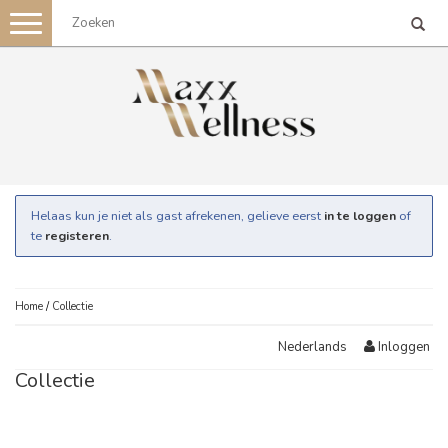
Toggle
navigation
Helaas kun je niet als gast afrekenen, gelieve eerst
in te loggen
of
te
registeren
.
Home
/
Collectie
Inloggen
Nederlands
Collectie