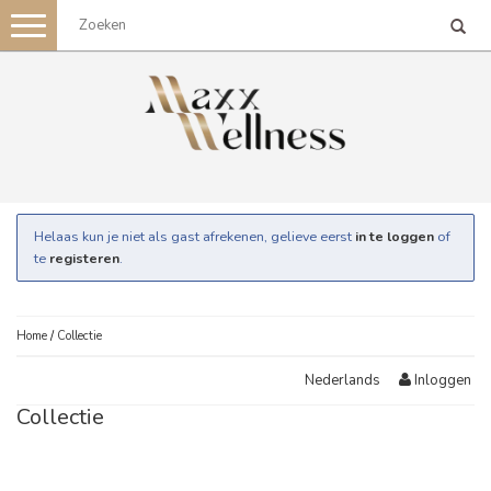
Toggle
navigation
Helaas kun je niet als gast afrekenen, gelieve eerst
in te loggen
of
te
registeren
.
Home
/
Collectie
Inloggen
Nederlands
Collectie