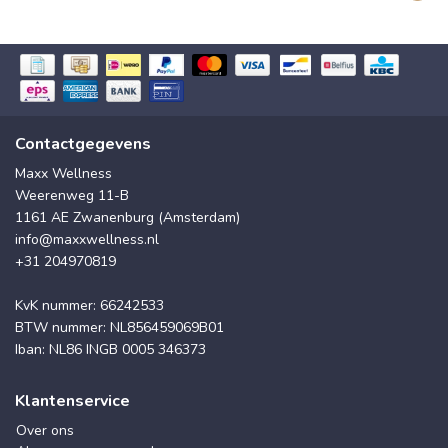
Contactgegevens
Maxx Wellness
Weerenweg 11-B
1161 AE Zwanenburg (Amsterdam)
info@maxxwellness.nl
+31 204970819
KvK nummer: 66242533
BTW nummer: NL856459069B01
Iban: NL86 INGB 0005 346373
Klantenservice
Over ons