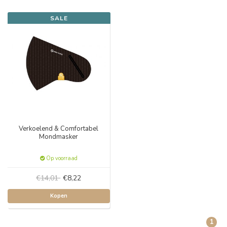
SALE
Verkoelend & Comfortabel
Mondmasker
Op voorraad
€14,01
€8,22
Kopen
1