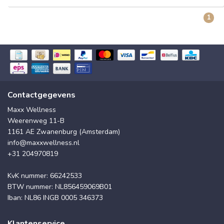
1
Contactgegevens
Maxx Wellness
Weerenweg 11-B
1161 AE Zwanenburg (Amsterdam)
info@maxxwellness.nl
+31 204970819
KvK nummer: 66242533
BTW nummer: NL856459069B01
Iban: NL86 INGB 0005 346373
Klantenservice