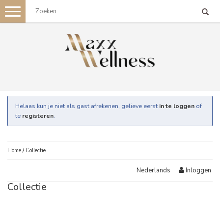
Toggle
navigation
Helaas kun je niet als gast afrekenen, gelieve eerst
in te loggen
of
te
registeren
.
Home
/
Collectie
Inloggen
Nederlands
Collectie