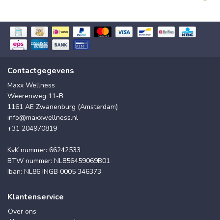
Contactgegevens
Maxx Wellness
Weerenweg 11-B
1161 AE Zwanenburg (Amsterdam)
info@maxxwellness.nl
+31 204970819
KvK nummer: 66242533
BTW nummer: NL856459069B01
Iban: NL86 INGB 0005 346373
Klantenservice
Over ons