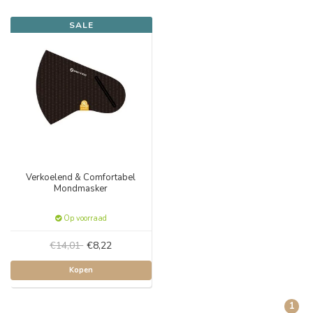
SALE
Verkoelend & Comfortabel
Mondmasker
Op voorraad
€14,01
€8,22
Kopen
1