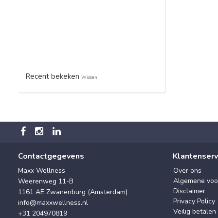
Recent bekeken
Wissen
Contactgegevens
Klantenserv
Maxx Wellness
Over ons
Algemene voo
Weerenweg 11-B
Disclaimer
1161 AE Zwanenburg (Amsterdam)
Privacy Policy
info@maxxwellness.nl
Veilig betalen
+31 204970819