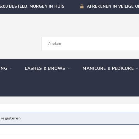
6:00 BESTELD, MORGEN IN HUIS
AFREKENEN IN VEILIGE 
GING
LASHES & BROWS
MANICURE & PEDICURE
e
registeren
.