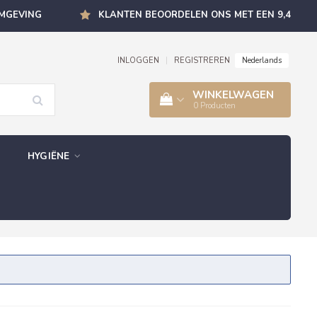
OMGEVING
KLANTEN BEOORDELEN ONS MET EEN 9,4
Nederlands
INLOGGEN
|
REGISTREREN
WINKELWAGEN
0
Producten
HYGIËNE