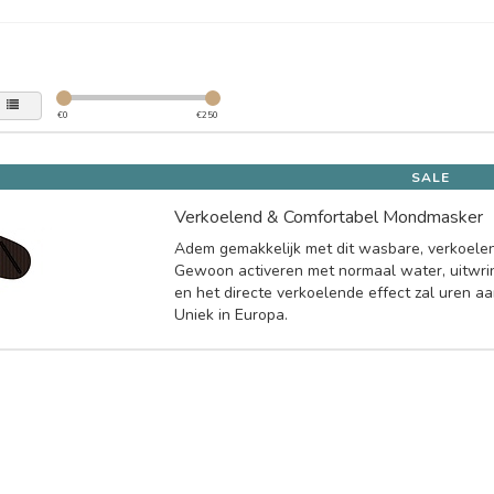
€
0
€
250
SALE
Verkoelend & Comfortabel Mondmasker
Adem gemakkelijk met dit wasbare, verkoele
Gewoon activeren met normaal water, uitwrin
en het directe verkoelende effect zal uren a
Uniek in Europa.