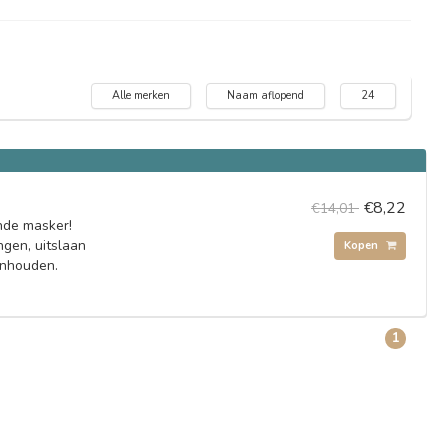
Alle merken
Naam aflopend
24
€8,22
€14,01
nde masker!
gen, uitslaan
Kopen
anhouden.
1