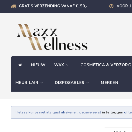
GRATIS VERZENDING VANAF €150,-
VOOR 1
NIEUW
WAX
COSMETICA & VERZOR
MEUBILAIR
DISPOSABLES
MERKEN
Helaas kun je niet als gast afrekenen, gelieve eerst
in te loggen
of t