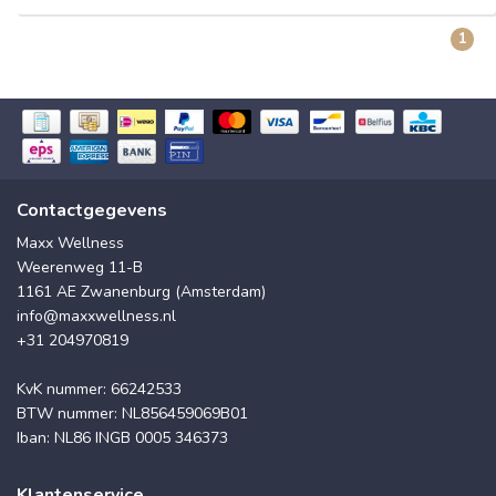
1
Contactgegevens
Maxx Wellness
Weerenweg 11-B
1161 AE Zwanenburg (Amsterdam)
info@maxxwellness.nl
+31 204970819
KvK nummer: 66242533
BTW nummer: NL856459069B01
Iban: NL86 INGB 0005 346373
Klantenservice