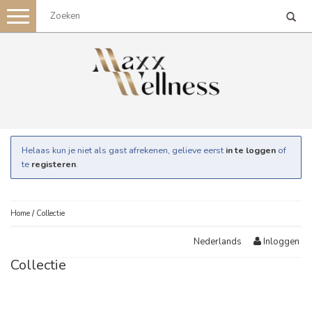
Toggle
navigation
Helaas kun je niet als gast afrekenen, gelieve eerst
in te loggen
of
te
registeren
.
Home
/
Collectie
Inloggen
Nederlands
Collectie