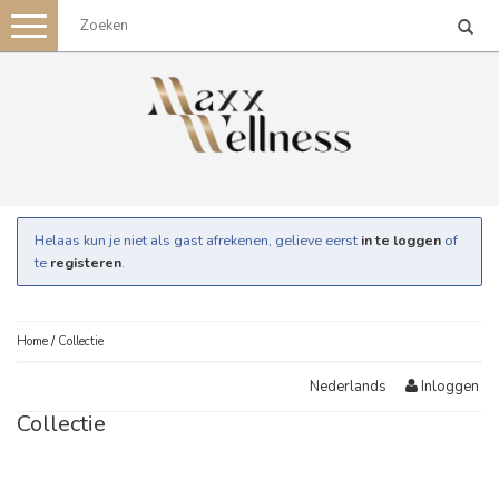
Toggle
navigation
Helaas kun je niet als gast afrekenen, gelieve eerst
in te loggen
of
te
registeren
.
Home
/
Collectie
Inloggen
Nederlands
Collectie