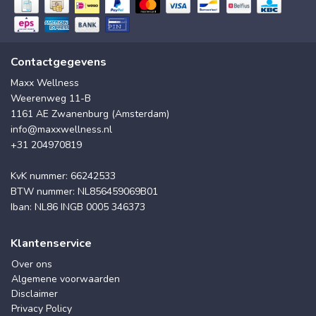
Contactgegevens
Maxx Wellness
Weerenweg 11-B
1161 AE Zwanenburg (Amsterdam)
info@maxxwellness.nl
+31 204970819
KvK nummer: 66242533
BTW nummer: NL856459069B01
Iban: NL86 INGB 0005 346373
Klantenservice
Over ons
Algemene voorwaarden
Disclaimer
Privacy Policy