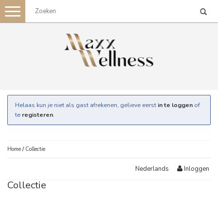
Toggle
navigation
Helaas kun je niet als gast afrekenen, gelieve eerst
in te loggen
of
te
registeren
.
Home
/
Collectie
Inloggen
Nederlands
Collectie