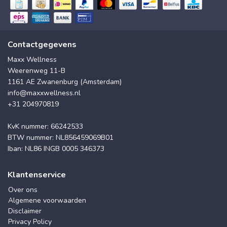
Contactgegevens
Maxx Wellness
Weerenweg 11-B
1161 AE Zwanenburg (Amsterdam)
info@maxxwellness.nl
+31 204970819
KvK nummer: 66242533
BTW nummer: NL856459069B01
Iban: NL86 INGB 0005 346373
Klantenservice
Over ons
Algemene voorwaarden
Disclaimer
Privacy Policy