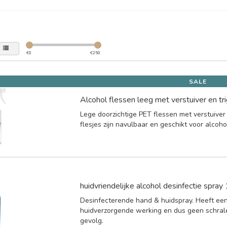
€
0
€
250
SALE
Alcohol flessen leeg met verstuiver en t
Lege doorzichtige PET flessen met verstuive
flesjes zijn navulbaar en geschikt voor alcoho
huidvriendelijke alcohol desinfectie spra
Desinfecterende hand & huidspray. Heeft ee
huidverzorgende werking en dus geen schrale
gevolg.