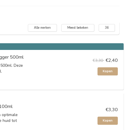
Alle merken
Meest bekeken
36
rigger 500ml
€2,40
€3,30
r 500ml. Deze
l.
Kopen
y 100ml
€3,30
n optimale
 huid tot
Kopen