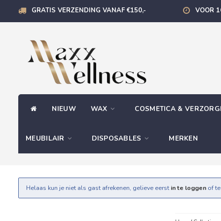
GRATIS VERZENDING VANAF €150,-
VOOR 1
NIEUW
WAX
COSMETICA & VERZOR
MEUBILAIR
DISPOSABLES
MERKEN
Helaas kun je niet als gast afrekenen, gelieve eerst
in te loggen
of t