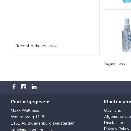
Recent bekeken
Wissen
Pagina 1 van 1
Contactgegevens
Klantenserv
Maxx Wellness
Over ons
Algemene voo
Weerenweg 11-B
Disclaimer
1161 AE Zwanenburg (Amsterdam)
Privacy Policy
info@maxxwellness.nl