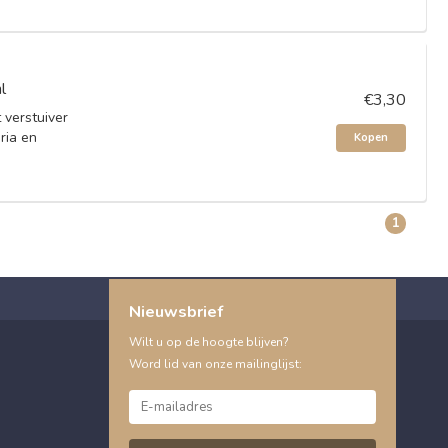
l
€3,30
 verstuiver
ria en
Kopen
1
Nieuwsbrief
Wilt u op de hoogte blijven?
Word lid van onze mailinglijst: