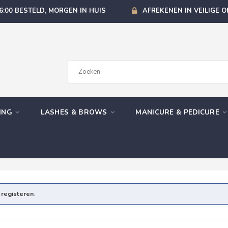
6:00 BESTELD, MORGEN IN HUIS
AFREKENEN IN VEILIGE 
GING
LASHES & BROWS
MANICURE & PEDICURE
e
registeren
.