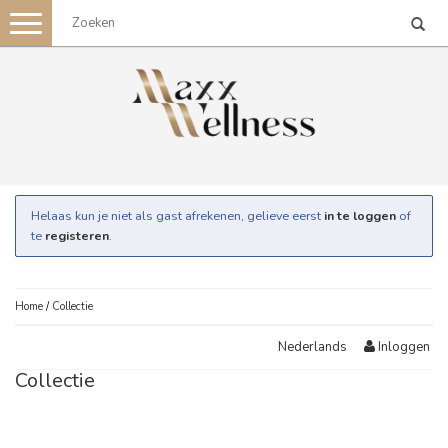
Toggle
navigation
Helaas kun je niet als gast afrekenen, gelieve eerst
in te loggen
of
te
registeren
.
Home
/
Collectie
Inloggen
Nederlands
Collectie