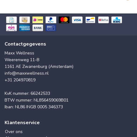
Contactgegevens
Maxx Wellness
Weerenweg 11-B
1161 AE Zwanenburg (Amsterdam)
info@maxxwellness.nl
+31 204970819
KvK nummer: 66242533
BTW nummer: NL856459069B01
Iban: NL86 INGB 0005 346373
Klantenservice
Over ons