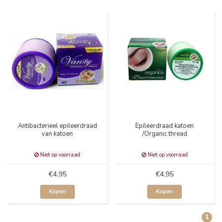
Antibacterieel epileerdraad
Epileerdraad katoen
van katoen
/Organic thread
Niet op voorraad
Niet op voorraad
€4,95
€4,95
Kopen
Kopen
1